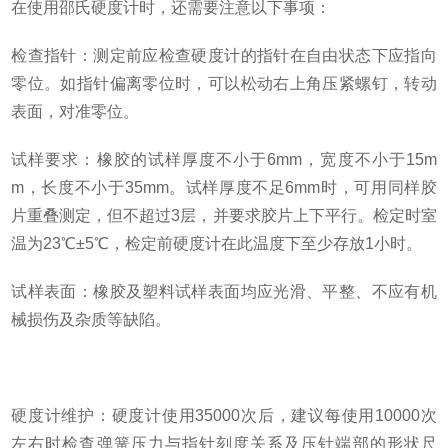
在使用邵氏硬度计时，还需要注意以下事项：
检查指针：测定前应检查硬度计的指针在自由状态下应指向
零位。如指针偏离零位时，可以松动右上角压紧螺钉，转动
表面，对准零位。
试样要求：橡胶的试样厚度不小于
6mm
，宽度不小于
15m
m
，长度不小于
35mm
。试样厚度不足
6mm
时，可用同样胶
片重叠测定，但不超过
3
层，并要求胶片上下平行。检定时室
温为
23℃±5℃
，检定前硬度计在此温度下至少存放
1
小时。
试样表面：橡胶及塑料试样表面均应光滑、平整、不应有机
械损伤及杂质等缺陷。
硬度计维护：硬度计使用
35000
次后，建议每使用
10000
次
左右时检查弹簧压力与指针刻度关系及压针端部的形状尺