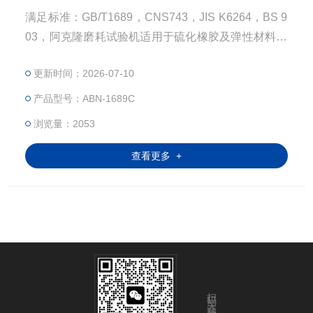
满足标准：GB/T1689，CNS743，JIS K6264，BS 9
03，阿克隆磨耗试验机适用于硫化橡胶及弹性材料耐
磨性能测试。通过量测试样与砂轮摩擦后之磨耗体
更新时间：2026-07-10
积，判定其耐磨性能。可设定磨耗转数，到达设定转
数并自动停机。$n本机需配合天平使用,广泛应用于测
产品型号：ABN-1689C
试各种橡胶制品的耐磨性能，例如轮胎、战车履带、
浏览量：2053
鞋底等高耐磨性橡胶制品。
查看更多 +
扫码关注我们