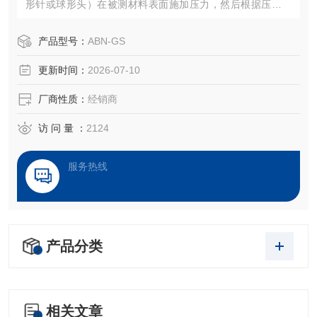
形针或球形头）在被测材料表面施加压力，然后根据压痕的
深度或材料的弹性变形程度来评估材料的硬度。邵氏硬度计
的测量结果以“度"为单位，分为A型和D型，分别适用于不同
产品型号：
ABN-GS
硬度范围的材料。
更新时间：
2026-07-10
厂商性质：
经销商
访 问 量 ：
2124
服务热线
产品分类
相关文章