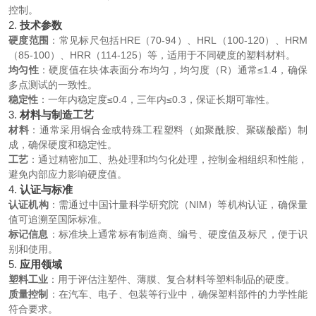
控制。
2.
技术参数
硬度范围
：常见标尺包括HRE（70-94）、HRL（100-120）、HRM
（85-100）、HRR（114-125）等，适用于不同硬度的塑料材料。
均匀性
：硬度值在块体表面分布均匀，均匀度（R）通常≤1.4，确保
多点测试的一致性。
稳定性
：一年内稳定度≤0.4，三年内≤0.3，保证长期可靠性。
3.
材料与制造工艺
材料
：通常采用铜合金或特殊工程塑料（如聚酰胺、聚碳酸酯）制
成，确保硬度和稳定性。
工艺
：通过精密加工、热处理和均匀化处理，控制金相组织和性能，
避免内部应力影响硬度值。
4.
认证与标准
认证机构
：需通过中国计量科学研究院（NIM）等机构认证，确保量
值可追溯至国际标准。
标记信息
：标准块上通常标有制造商、编号、硬度值及标尺，便于识
别和使用。
5.
应用领域
塑料工业
：用于评估注塑件、薄膜、复合材料等塑料制品的硬度。
质量控制
：在汽车、电子、包装等行业中，确保塑料部件的力学性能
符合要求。