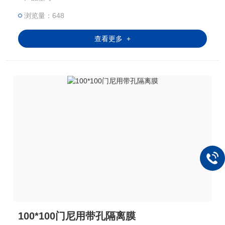
膜（玻璃纸）还能确保测试数据的准确性，避免因薄
浏览量：648
膜本身的应变值影响到胶料，从而导致扭矩读数的误
差和预测结果的失真。
查看更多 +
100*100门尼用带孔隔离膜