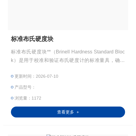
标准布氏硬度块
标准布氏硬度块**（Brinell Hardness Standard Bloc
k）是用于校准和验证布氏硬度计的标准量具，确保
硬度测试的准确性和可追溯性。它广泛应用于金属材
更新时间：2026-07-10
料（如钢铁、铝合金、铜合金等）的硬度检测和质量
控制。
产品型号：
浏览量：1172
查看更多 +