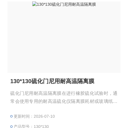
130*130硫化门尼用耐高温隔离膜
硫化门尼用耐高温隔离膜在进行橡胶硫化试验时，通
常会使用专用的耐高温硫化仪隔离膜耗材或玻璃纸。
这种隔离膜（玻璃纸）能够耐受较高的温度，防止在
更新时间：2026-07-10
硫化过程中变形或损坏，同时还能保护模具内壁免受
胶料粘附，便于后续的清理工作。此外，耐高温隔离
产品型号：130*130