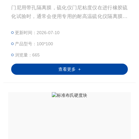
门尼用带孔隔离膜，硫化仪门尼粘度仪在进行橡胶硫
化试验时，通常会使用专用的耐高温硫化仪隔离膜耗
材或玻璃纸。这种隔离膜（玻璃纸）能够耐受较高的
更新时间：2026-07-10
温度，防止在硫化过程中变形或损坏，同时还能保护
模具内壁免受胶料粘附，便于后续的清理工作。此
产品型号：100*100
外，耐高温隔离膜（玻璃纸）还能确保测试数据的准
浏览量：665
确性，避免因薄膜本身的应变值影响到胶料，从而导
致扭矩读数的误差和预测结果的失真。
查看更多 +