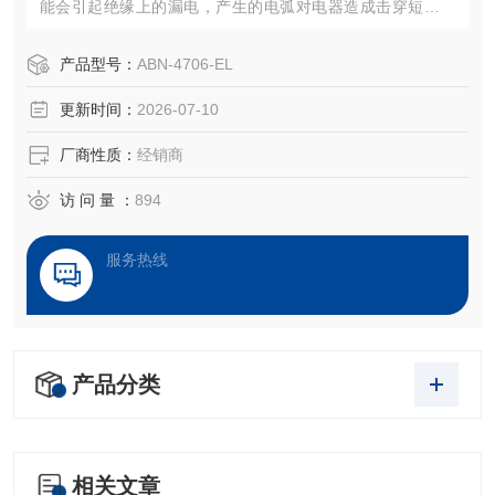
能会引起绝缘上的漏电，产生的电弧对电器造成击穿短路或
由于放电使材料蚀损，甚至引燃导致火灾。本试验仪器就是
模拟上述情况对绝缘材料进行的一种破坏性试验，用以测试
产品型号：
ABN-4706-EL
和评定在规定电压下，绝缘体在电场和含杂质水作用时的相
更新时间：
2026-07-10
对耐漏电起痕性。
厂商性质：
经销商
访 问 量 ：
894
服务热线
产品分类
相关文章