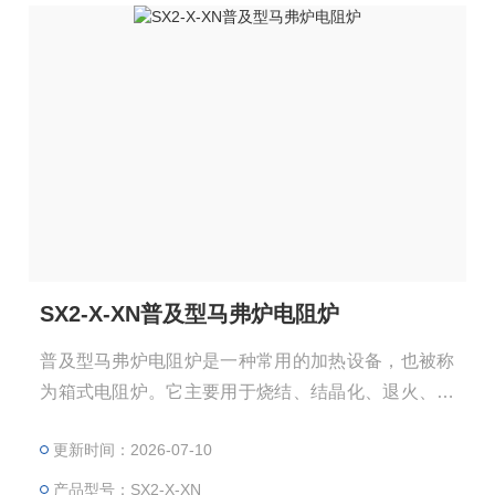
SX2-X-XN普及型马弗炉电阻炉
普及型马弗炉电阻炉是一种常用的加热设备，也被称
为箱式电阻炉。它主要用于烧结、结晶化、退火、熔
融等多种热处理工艺。马弗炉广泛应用于材料科学、
更新时间：2026-07-10
化学分析、化工领域、冶金行业等。在材料研究中，
它用于金属材料、陶瓷材料的热处理和烧结；在分析
产品型号：SX2-X-XN