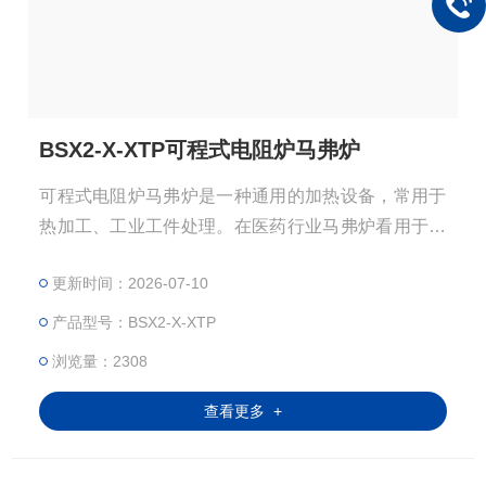
BSX2-X-XTP可程式电阻炉马弗炉
可程式电阻炉马弗炉是一种通用的加热设备，常用于
热加工、工业工件处理。在医药行业马弗炉看用于药
品的检验、医学样品的预处理，在分析化学行业，马
更新时间：2026-07-10
弗炉看作为水质分析、环境分析等领域的样品处理设
备；在煤质分析中，马弗炉还能用于测定水分、灰
产品型号：BSX2-X-XTP
分、挥发分、灰熔点分析、灰成分分析、元素分析。
浏览量：2308
此外，马弗炉也可以作为通用灰化炉使用。
查看更多 +